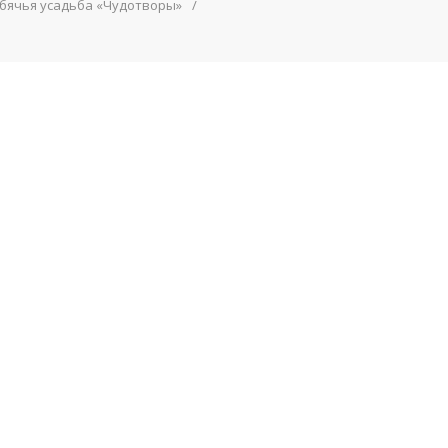
ебячья усадьба «Чудотворы»
/