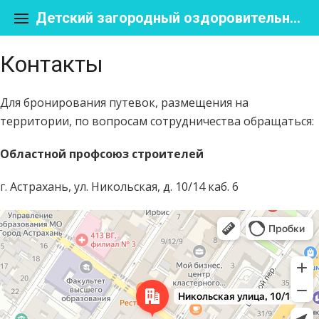
Skip
to
Детский загородный оздоровительный лагерь «Ребячья усадьба «Чудотворы»
content
Контакты
Для бронирования путевок, размещения на
территории, по вопросам сотрудничества обращаться:
Областной профсоюз строителей
г. Астрахань, ул. Никольская, д. 10/14 каб. 6
Астрахань
Яндекс Карты — транспорт, навигация, поиск мест